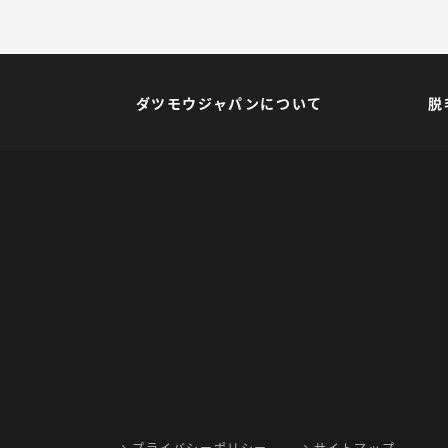
ダツモウジャパンについて
脱
プライバシーポリシー
サイトマップ