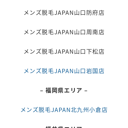
メンズ脱毛JAPAN山口防府店
メンズ脱毛JAPAN山口周南店
メンズ脱毛JAPAN山口下松店
メンズ脱毛JAPAN山口岩国店
– 福岡県エリア –
メンズ脱毛JAPAN北九州小倉店