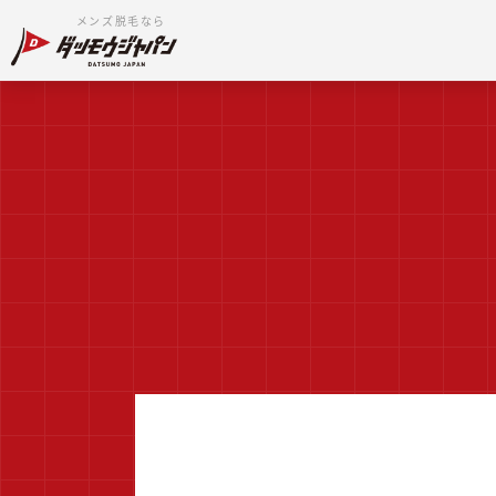
メンズ脱毛なら