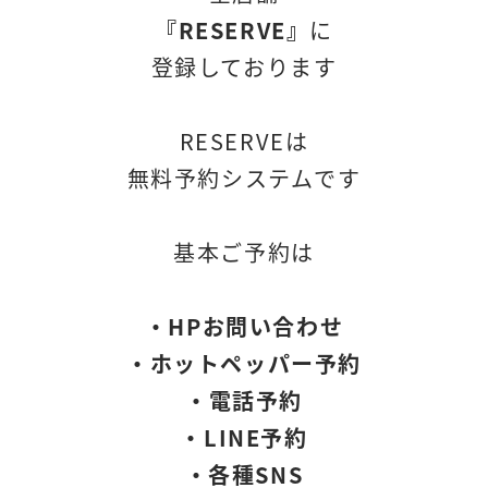
『RESERVE』
に
登録しております
RESERVEは
無料予約システムです
基本ご予約は
・HPお問い合わせ
・ホットペッパー予約
・電話予約
・LINE予約
・各種SNS