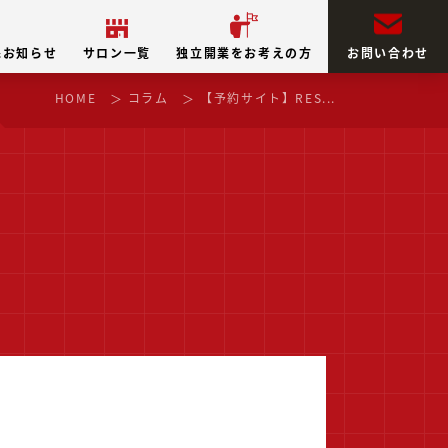
&お知らせ
サロン一覧
独立開業をお考えの方
お問い合わせ
HOME
コラム
【予約サイト】RES...