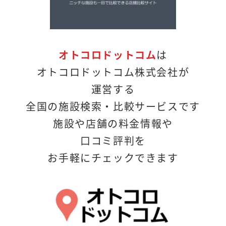
オトコロドットコム
は
オトコロドットコム株式会社が
運営する
全国の施設検索・比較サービスです
施設や店舗の料金情報や
口コミ評判を
お手軽にチェックできます