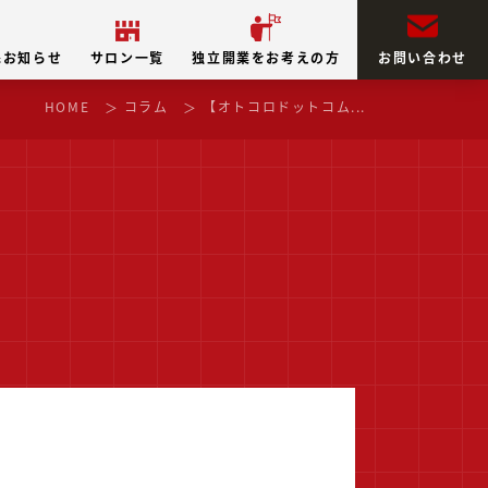
&お知らせ
サロン一覧
独立開業をお考えの方
お問い合わせ
HOME
コラム
【オトコロドットコム...