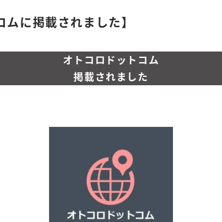
コムに掲載されました】
オトコロドットコム
掲載されました