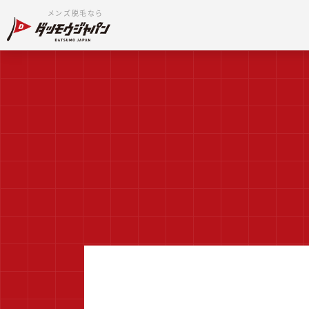
メンズ脱毛なら