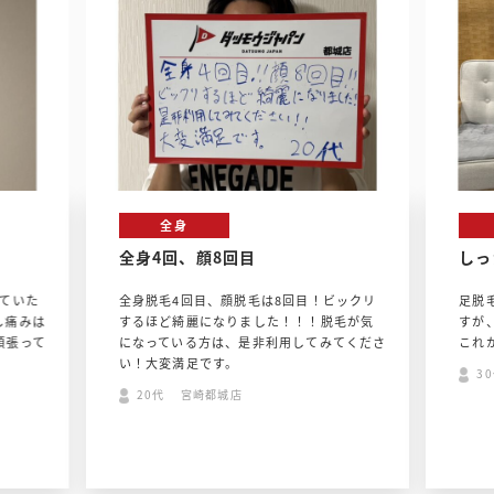
全身
全身4回、顔8回目
しっ
ていた
全身脱毛4回目、顔脱毛は8回目！ビックリ
足脱
し痛みは
するほど綺麗になりました！！！脱毛が気
すが
頑張って
になっている方は、是非利用してみてくださ
これ
い！大変満足です。
3
20代 宮崎都城店