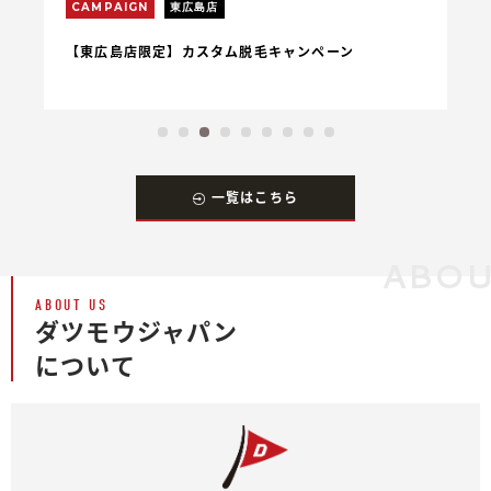
CAMPAIGN
東広島店
C
【東広島店限定】カスタム脱毛キャンペーン
【
一覧はこちら
ABOU
ABOUT US
ダツモウジャパン
について