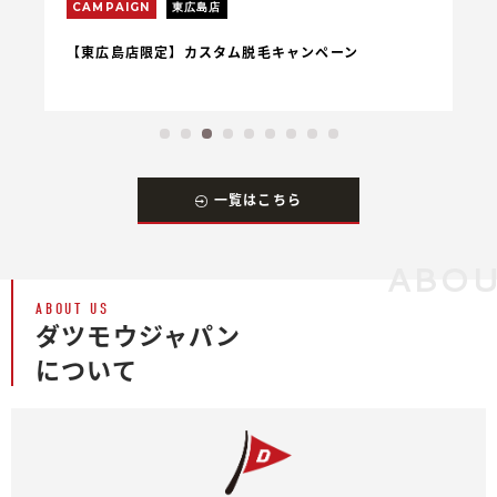
CAMPAIGN
東広島店
C
【東広島店限定】カスタム脱毛キャンペーン
【
一覧はこちら
ABOU
ABOUT US
ダツモウジャパン
について