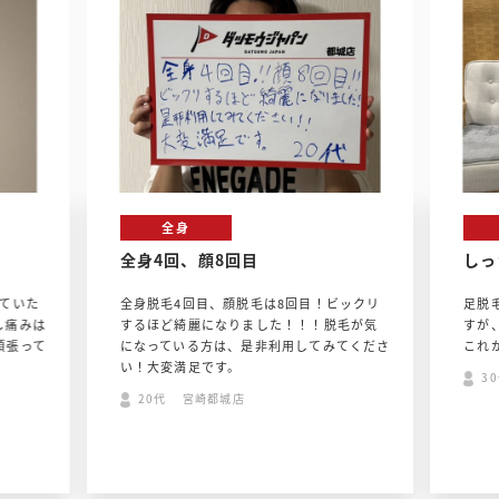
全身
全身4回、顔8回目
しっ
ていた
全身脱毛4回目、顔脱毛は8回目！ビックリ
足脱
し痛みは
するほど綺麗になりました！！！脱毛が気
すが
頑張って
になっている方は、是非利用してみてくださ
これ
い！大変満足です。
3
20代 宮崎都城店