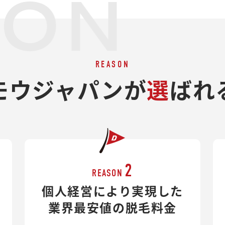
SON
REASON
モウジャパンが
選
ばれ
2
REASON
個人経営により実現した
業界最安値の脱毛料金