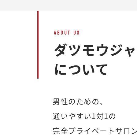
ABOUT US
ダツモウジ
について
男性のための、
通いやすい1対1の
完全プライベートサロ