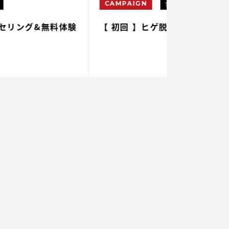
CAMPAIGN
全店舗
CAMPAIGN
 初回 】ヒゲ脱毛 各部位 ¥500
【 初回 】腕