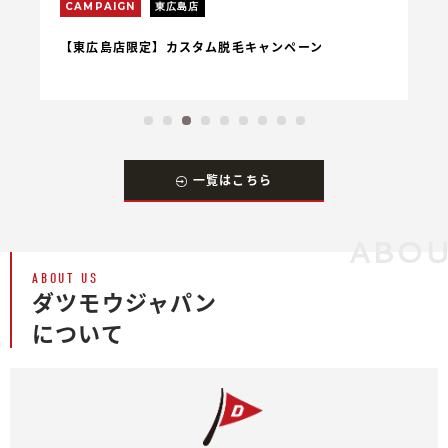
CAMPAIGN
東広島店
C
【東広島店限定】カスタム脱毛キャンペーン
【
一覧はこちら
ABOU
ABOUT US
ダツモウジャパン
について