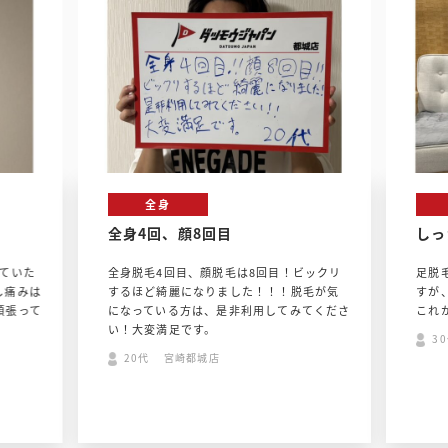
全身
全身4回、顔8回目
しっ
ていた
全身脱毛4回目、顔脱毛は8回目！ビックリ
足脱
し痛みは
するほど綺麗になりました！！！脱毛が気
すが
頑張って
になっている方は、是非利用してみてくださ
これ
い！大変満足です。
3
20代 宮崎都城店