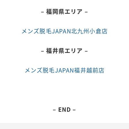
– 福岡県エリア –
メンズ脱毛JAPAN北九州小倉店
– 福井県エリア –
メンズ脱毛JAPAN福井越前店
– END –