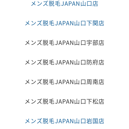
メンズ脱毛JAPAN山口店
メンズ脱毛JAPAN山口下関店
メンズ脱毛JAPAN山口宇部店
メンズ脱毛JAPAN山口防府店
メンズ脱毛JAPAN山口周南店
メンズ脱毛JAPAN山口下松店
メンズ脱毛JAPAN山口岩国店