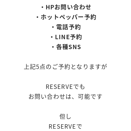
・HPお問い合わせ
・ホットペッパー予約
・電話予約
・LINE予約
・各種SNS
上記5点のご予約となりますが
RESERVEでも
お問い合わせは、可能です
但し
RESERVEで