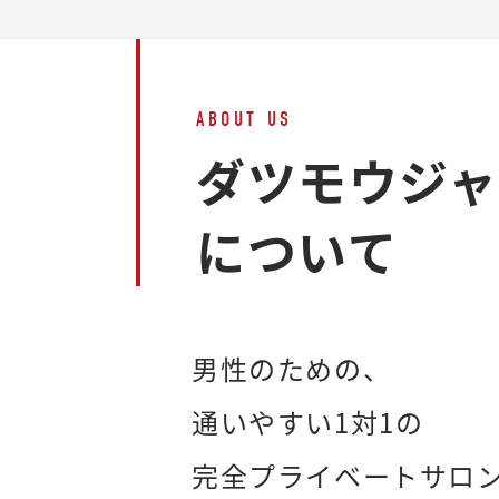
ABOUT US
ダツモウジ
について
男性のための、
通いやすい1対1の
完全プライベートサロ