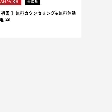
CAMPAIGN
全店舗
CAMPAIGN
 初回 】無料カウンセリング&無料体験
【 初回 】ヒ
毛 ¥0