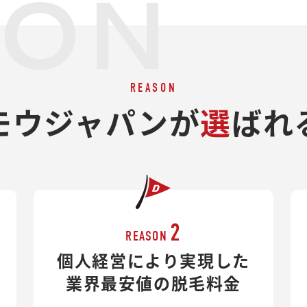
SON
REASON
モウジャパンが
選
ばれ
2
REASON
個人経営により実現した
業界最安値の脱毛料金