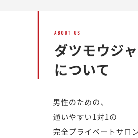
ABOUT US
ダツモウジ
について
男性のための、
通いやすい1対1の
完全プライベートサロ