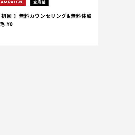
CAMPAIGN
全店舗
CAMPAIGN
 初回 】無料カウンセリング&無料体験
【 初回 】ヒ
毛 ¥0