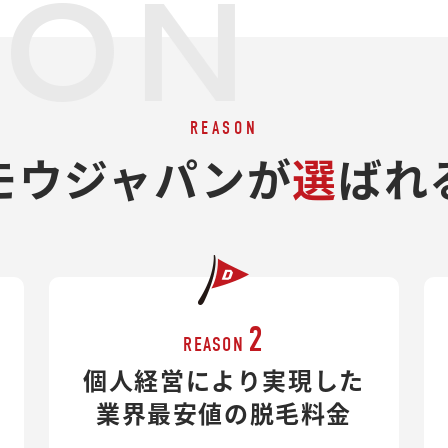
SON
REASON
モウジャパンが
選
ばれ
2
REASON
個人経営により実現した
業界最安値の脱毛料金