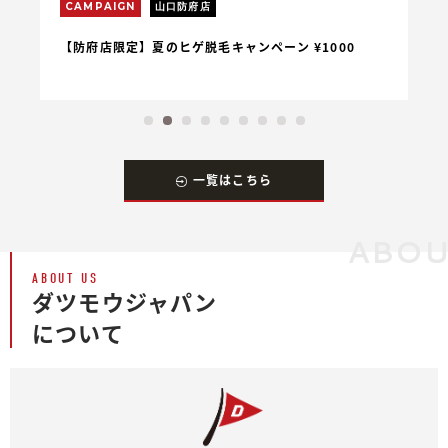
CAMPAIGN
山口防府店
C
【防府店限定】夏のヒゲ脱毛キャンペーン ¥1000
【
一覧はこちら
ABOU
ABOUT US
ダツモウジャパン
について