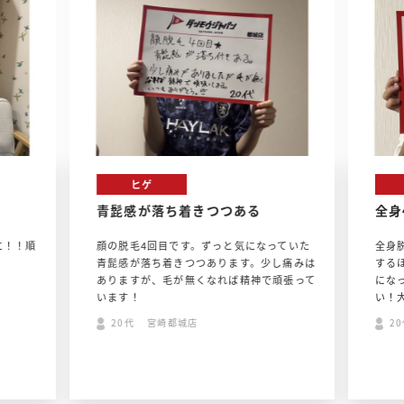
ヒゲ
青髭感が落ち着きつつある
全身
に！！順
顔の脱毛4回目です。ずっと気になっていた
全身
！
青髭感が落ち着きつつあります。少し痛みは
する
ありますが、毛が無くなれば精神で頑張って
にな
います！
い！
20代 宮崎都城店
2