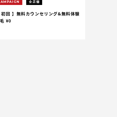
CAMPAIGN
全店舗
CAMPAIGN
 初回 】無料カウンセリング&無料体験
【 初回 】ヒ
毛 ¥0