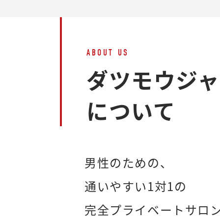
ABOUT US
ダツモウジ
について
男性のための、
通いやすい1対1の
完全プライベートサロ