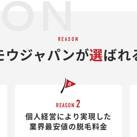
SON
REASON
モウジャパンが
選
ばれ
2
REASON
個人経営により実現した
業界最安値の脱毛料金