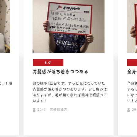
ヒゲ
青髭感が落ち着きつつある
全身
に！！順
顔の脱毛4回目です。ずっと気になっていた
全身
！
青髭感が落ち着きつつあります。少し痛みは
する
ありますが、毛が無くなれば精神で頑張って
にな
います！
い！
20代 宮崎都城店
2