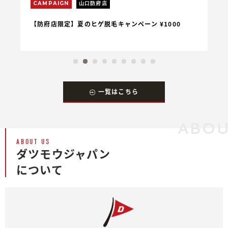
CAMPAIGN
山口防府店
C
【防府店限定】夏のヒゲ脱毛キャンペーン ¥1000
【
一覧はこちら
ABOU
ABOUT US
ダツモウジャパン
について