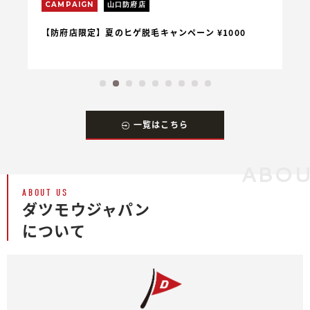
CAMPAIGN
山口防府店
C
【防府店限定】夏のヒゲ脱毛キャンペーン ¥1000
【
一覧はこちら
ABOU
ABOUT US
ダツモウジャパン
について