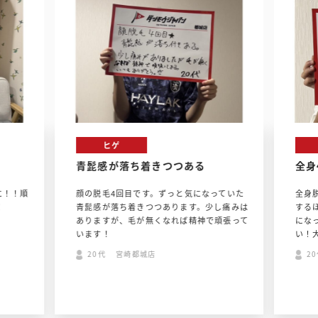
ヒゲ
青髭感が落ち着きつつある
全身
に！！順
顔の脱毛4回目です。ずっと気になっていた
全身
！
青髭感が落ち着きつつあります。少し痛みは
する
ありますが、毛が無くなれば精神で頑張って
にな
います！
い！
20代 宮崎都城店
2