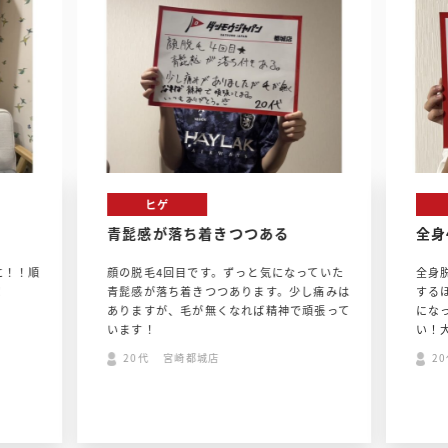
ヒゲ
青髭感が落ち着きつつある
全身
に！！順
顔の脱毛4回目です。ずっと気になっていた
全身
！
青髭感が落ち着きつつあります。少し痛みは
する
ありますが、毛が無くなれば精神で頑張って
にな
います！
い！
20代 宮崎都城店
2