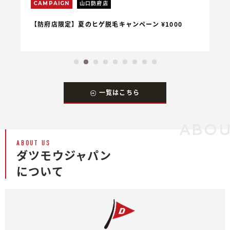
CAMPAIGN
山口防府店
C
【防府店限定】夏のヒゲ脱毛キャンペーン ¥1000
【
一覧はこちら
ABOU
ABOUT US
ダツモウジャパン
について