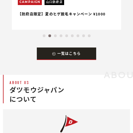
CAMPAIGN
山口防府店
C
【防府店限定】夏のヒゲ脱毛キャンペーン ¥1000
【
一覧はこちら
ABOU
ABOUT US
ダツモウジャパン
について