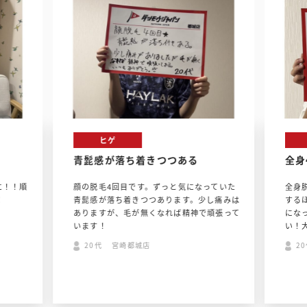
ヒゲ
青髭感が落ち着きつつある
全身
に！！順
顔の脱毛4回目です。ずっと気になっていた
全身
！
青髭感が落ち着きつつあります。少し痛みは
する
ありますが、毛が無くなれば精神で頑張って
にな
います！
い！
20代 宮崎都城店
2