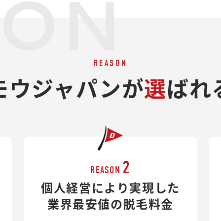
SON
REASON
モウジャパンが
選
ばれ
2
REASON
個人経営により実現した
業界最安値の脱毛料金