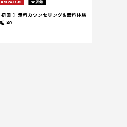
CAMPAIGN
全店舗
CAMPAIGN
 初回 】無料カウンセリング&無料体験
【 初回 】ヒ
毛 ¥0