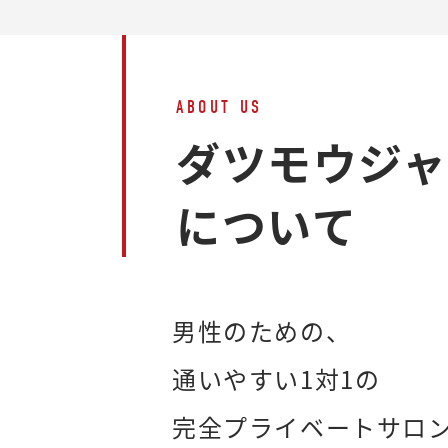
ABOUT US
ダツモウジ
について
男性のための、
通いやすい1対1の
完全プライベートサロ