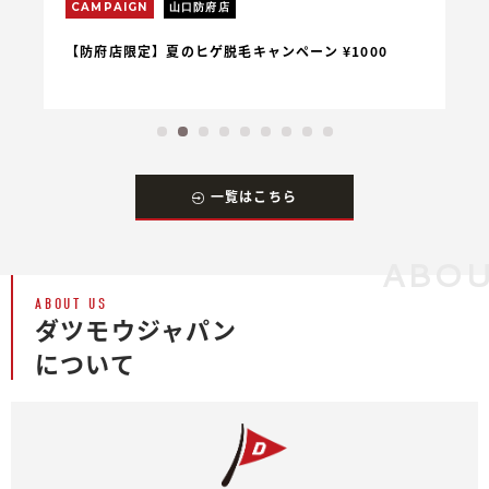
CAMPAIGN
山口防府店
C
【防府店限定】夏のヒゲ脱毛キャンペーン ¥1000
【
一覧はこちら
ABOU
ABOUT US
ダツモウジャパン
について