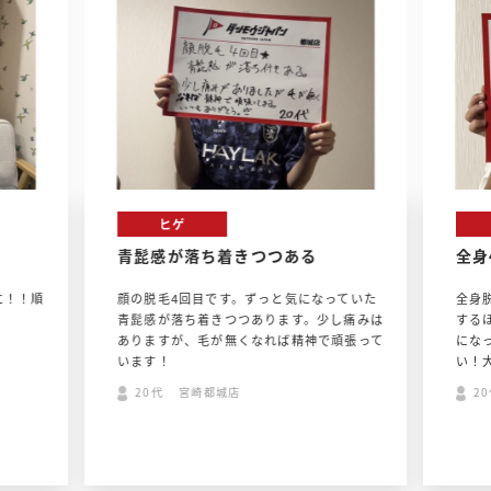
ヒゲ
青髭感が落ち着きつつある
全身
に！！順
顔の脱毛4回目です。ずっと気になっていた
全身
！
青髭感が落ち着きつつあります。少し痛みは
する
ありますが、毛が無くなれば精神で頑張って
にな
います！
い！
20代 宮崎都城店
2