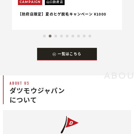
CAMPAIGN
山口防府店
C
【防府店限定】夏のヒゲ脱毛キャンペーン ¥1000
【
一覧はこちら
ABO
ABOUT US
ダツモウジャパン
について