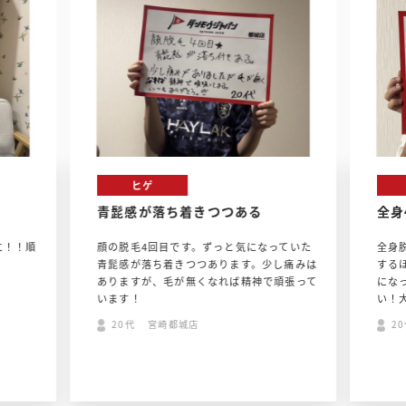
ヒゲ
青髭感が落ち着きつつある
全身
に！！順
顔の脱毛4回目です。ずっと気になっていた
全身
！
青髭感が落ち着きつつあります。少し痛みは
する
ありますが、毛が無くなれば精神で頑張って
にな
います！
い！
20代 宮崎都城店
2