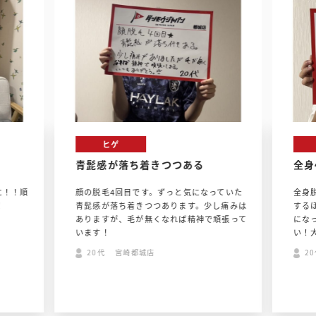
ヒゲ
青髭感が落ち着きつつある
全身
に！！順
顔の脱毛4回目です。ずっと気になっていた
全身
！
青髭感が落ち着きつつあります。少し痛みは
する
ありますが、毛が無くなれば精神で頑張って
にな
います！
い！
20代 宮崎都城店
2