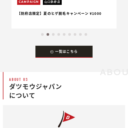
CAMPAIGN
山口防府店
C
【防府店限定】夏のヒゲ脱毛キャンペーン ¥1000
【
一覧はこちら
ABOU
ABOUT US
ダツモウジャパン
について