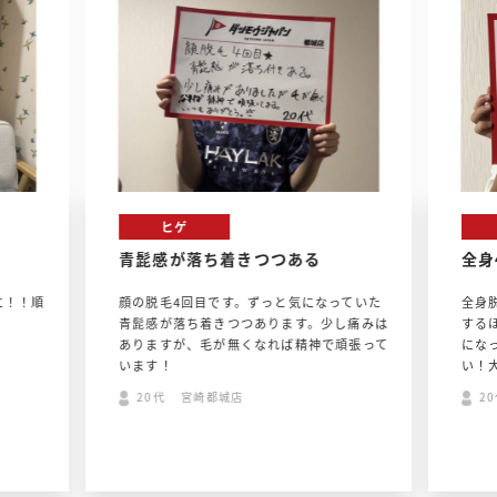
ヒゲ
青髭感が落ち着きつつある
全身
に！！順
顔の脱毛4回目です。ずっと気になっていた
全身
！
青髭感が落ち着きつつあります。少し痛みは
する
ありますが、毛が無くなれば精神で頑張って
にな
います！
い！
20代 宮崎都城店
2