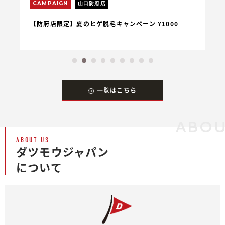
CAMPAIGN
山口防府店
C
【防府店限定】夏のヒゲ脱毛キャンペーン ¥1000
【
一覧はこちら
ABOU
ABOUT US
ダツモウジャパン
について