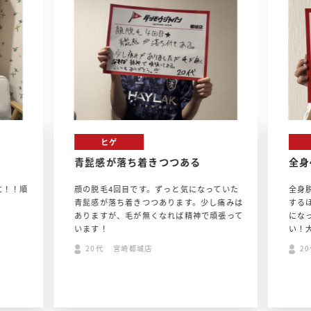
ヒゲ
青髭感が落ち着きつつある
全身
に！！順
顔の脱毛4回目です。ずっと気になっていた
全身
！
青髭感が落ち着きつつあります。少し痛みは
する
ありますが、毛が無くなれば精神で頑張って
にな
います！
い！
20代 宮崎都城店
2