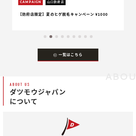
CAMPAIGN
山口防府店
C
【防府店限定】夏のヒゲ脱毛キャンペーン ¥1000
【
一覧はこちら
ABO
ABOUT US
ダツモウジャパン
について