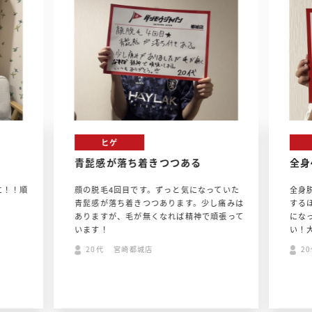
ヒゲ
青髭感が落ち着きつつある
全身
に！！順
顔の脱毛4回目です。ずっと気になっていた
全身
！
青髭感が落ち着きつつあります。少し痛みは
する
ありますが、毛が無くなれば精神で頑張って
にな
います！
い！
20代 宮崎都城店
2