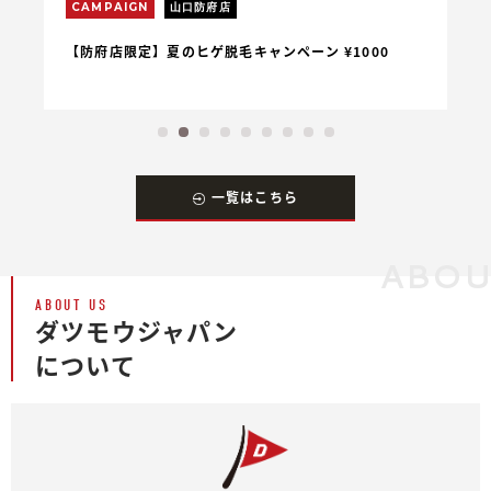
CAMPAIGN
山口防府店
C
【防府店限定】夏のヒゲ脱毛キャンペーン ¥1000
【
一覧はこちら
ABO
ABOUT US
ダツモウジャパン
について