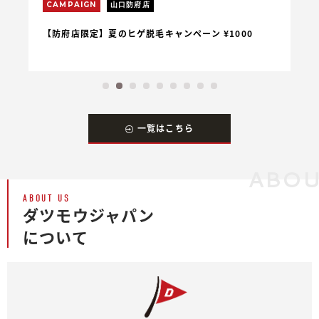
CAMPAIGN
山口防府店
C
【防府店限定】夏のヒゲ脱毛キャンペーン ¥1000
【
一覧はこちら
ABOU
ABOUT US
ダツモウジャパン
について