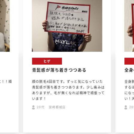
ヒゲ
青髭感が落ち着きつつある
全身
に！！順
顔の脱毛4回目です。ずっと気になっていた
全身
！
青髭感が落ち着きつつあります。少し痛みは
する
ありますが、毛が無くなれば精神で頑張って
にな
います！
い！
20代 宮崎都城店
2