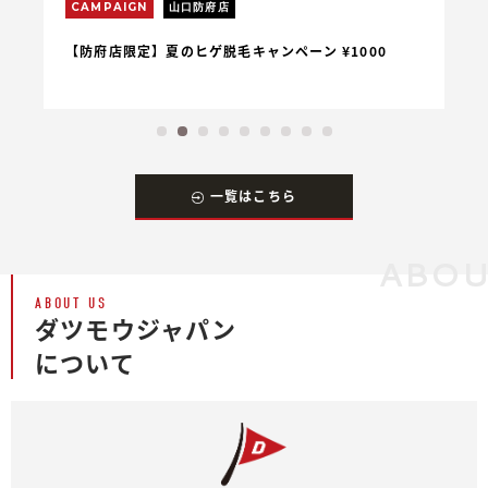
CAMPAIGN
山口防府店
C
【防府店限定】夏のヒゲ脱毛キャンペーン ¥1000
【
一覧はこちら
ABOU
ABOUT US
ダツモウジャパン
について