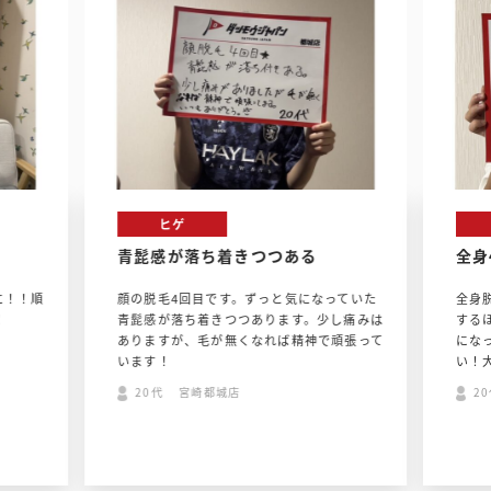
ヒゲ
青髭感が落ち着きつつある
全身
に！！順
顔の脱毛4回目です。ずっと気になっていた
全身
！
青髭感が落ち着きつつあります。少し痛みは
する
ありますが、毛が無くなれば精神で頑張って
にな
います！
い！
20代 宮崎都城店
2