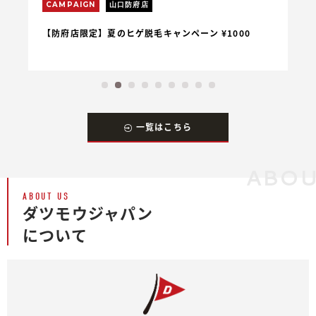
CAMPAIGN
山口防府店
C
【防府店限定】夏のヒゲ脱毛キャンペーン ¥1000
【
一覧はこちら
ABOU
ABOUT US
ダツモウジャパン
について