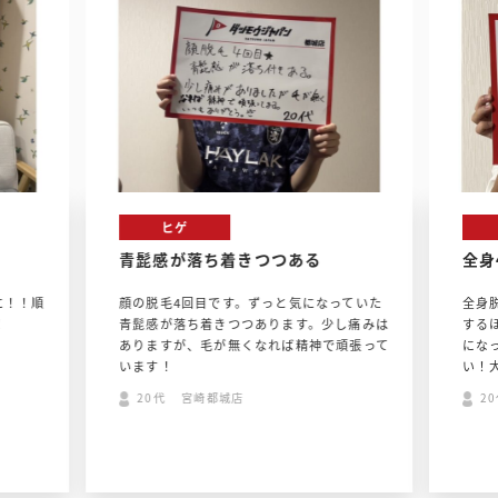
ヒゲ
青髭感が落ち着きつつある
全身
に！！順
顔の脱毛4回目です。ずっと気になっていた
全身
！
青髭感が落ち着きつつあります。少し痛みは
する
ありますが、毛が無くなれば精神で頑張って
にな
います！
い！
20代 宮崎都城店
2