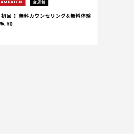
CAMPAIGN
全店舗
CAMPAIGN
 初回 】無料カウンセリング&無料体験
【 初回 】ヒ
毛 ¥0