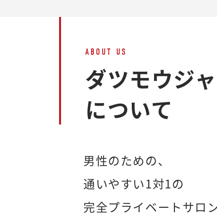
ABOUT US
ダツモウジ
について
男性のための、
通いやすい1対1の
完全プライベートサロ