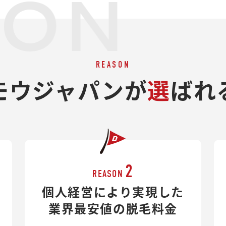
SON
REASON
モウジャパンが
選
ばれ
2
REASON
個人経営により実現した
業界最安値の脱毛料金