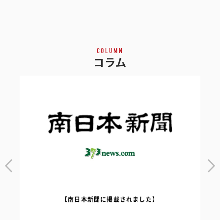
COLUMN
コラム
】
【Liberate Gym×ダツモウジャパン岩国店コラボ...