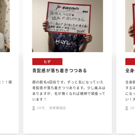
全身
ある
全身4回、顔8回目
気になっていた
全身脱毛4回目、顔脱毛は8回目！ビックリ
ます。少し痛みは
するほど綺麗になりました！！！脱毛が気
ば精神で頑張って
になっている方は、是非利用してみてくださ
い！大変満足です。
20代 宮崎都城店