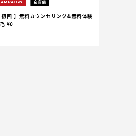
CAMPAIGN
全店舗
CAMPAIGN
 初回 】無料カウンセリング&無料体験
【 初回 】ヒ
毛 ¥0