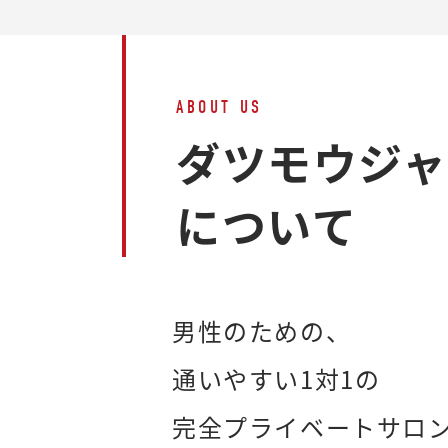
ABOUT US
ダツモウジ
について
男性のための、
通いやすい1対1の
完全プライベートサロ