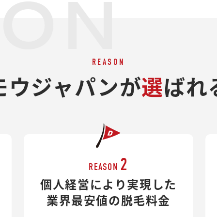
SON
REASON
モウジャパンが
選
ばれ
2
REASON
個人経営により実現した
業界最安値の脱毛料金