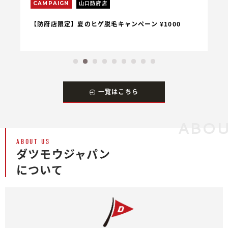
CAMPAIGN
山口防府店
C
【防府店限定】夏のヒゲ脱毛キャンペーン ¥1000
【
一覧はこちら
ABOU
ABOUT US
ダツモウジャパン
について