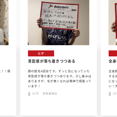
ヒゲ
青髭感が落ち着きつつある
全身
に！！順
顔の脱毛4回目です。ずっと気になっていた
全身
！
青髭感が落ち着きつつあります。少し痛みは
する
ありますが、毛が無くなれば精神で頑張って
にな
います！
い！
20代 宮崎都城店
2