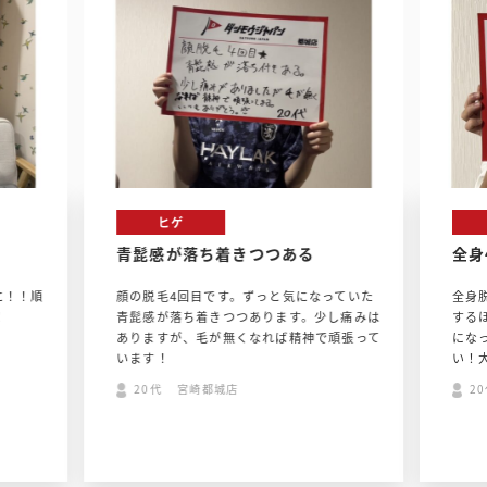
ヒゲ
青髭感が落ち着きつつある
全身
に！！順
顔の脱毛4回目です。ずっと気になっていた
全身
！
青髭感が落ち着きつつあります。少し痛みは
する
ありますが、毛が無くなれば精神で頑張って
にな
います！
い！
20代 宮崎都城店
2