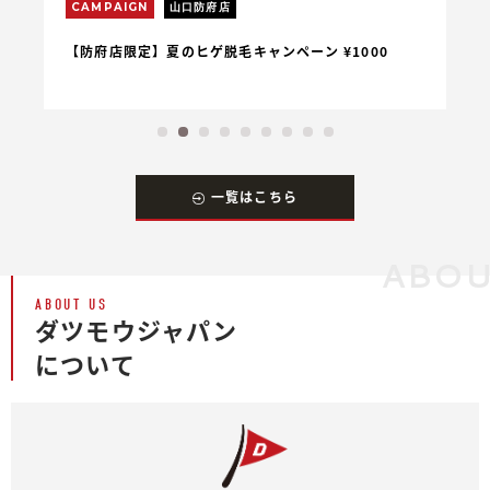
CAMPAIGN
山口防府店
C
【防府店限定】夏のヒゲ脱毛キャンペーン ¥1000
【
一覧はこちら
ABOU
ABOUT US
ダツモウジャパン
について