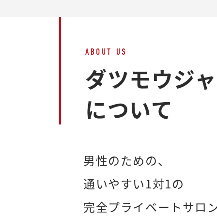
ABOUT US
ダツモウジ
について
男性のための、
通いやすい1対1の
完全プライベートサロ