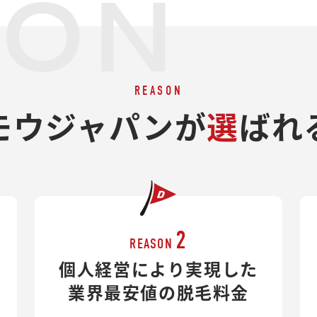
SON
REASON
モウジャパンが
選
ばれ
2
REASON
個人経営により実現した
業界最安値の脱毛料金