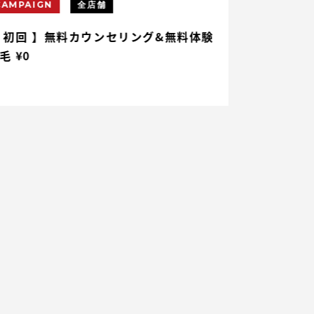
CAMPAIGN
全店舗
CAMPAIGN
 初回 】無料カウンセリング&無料体験
【 初回 】ヒ
毛 ¥0