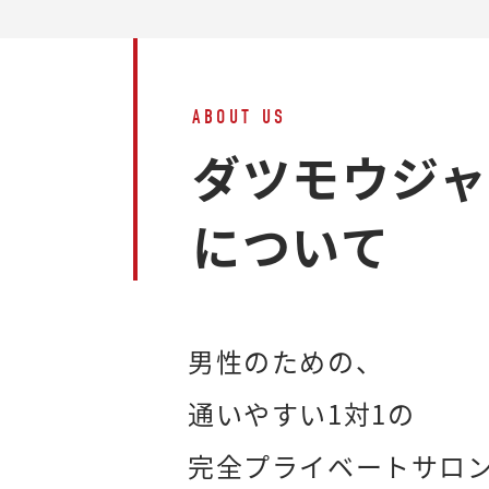
ABOUT US
ダツモウジ
について
男性のための、
通いやすい1対1の
完全プライベートサロ