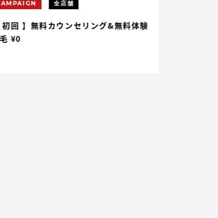
CAMPAIGN
全店舗
CAMPAIGN
 初回 】無料カウンセリング&無料体験
【 初回 】ヒ
毛 ¥0