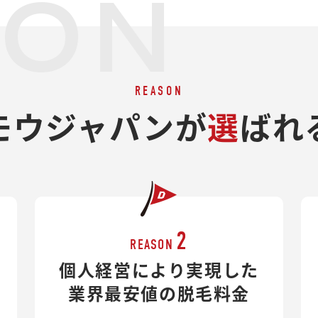
SON
REASON
モウジャパンが
選
ばれ
2
REASON
個人経営により実現した
業界最安値の脱毛料金