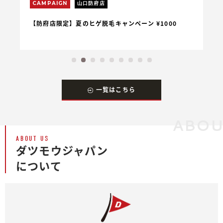
CAMPAIGN
山口防府店
C
【防府店限定】夏のヒゲ脱毛キャンペーン ¥1000
【
一覧はこちら
ABO
ABOUT US
ダツモウジャパン
について