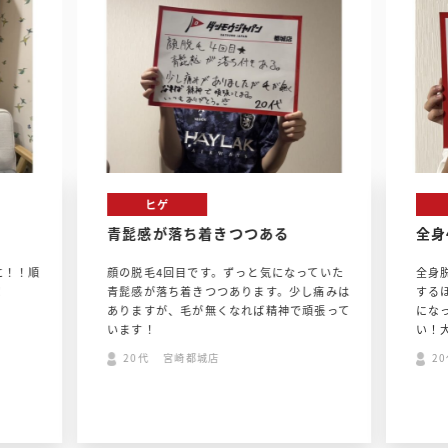
ヒゲ
青髭感が落ち着きつつある
全身
に！！順
顔の脱毛4回目です。ずっと気になっていた
全身
！
青髭感が落ち着きつつあります。少し痛みは
する
ありますが、毛が無くなれば精神で頑張って
にな
います！
い！
20代 宮崎都城店
2