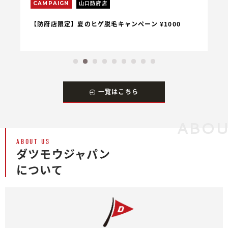
CAMPAIGN
山口防府店
C
【防府店限定】夏のヒゲ脱毛キャンペーン ¥1000
【
一覧はこちら
ABOU
ABOUT US
ダツモウジャパン
について