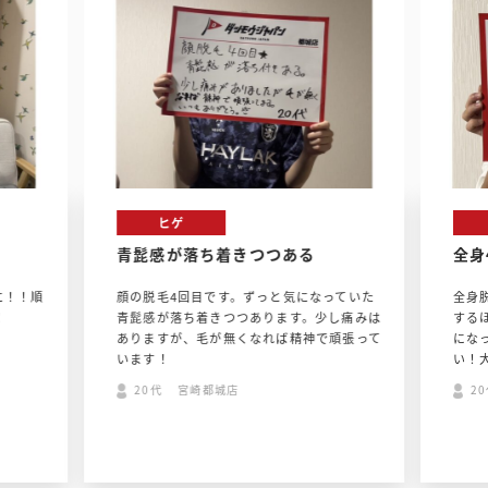
ヒゲ
青髭感が落ち着きつつある
全身
に！！順
顔の脱毛4回目です。ずっと気になっていた
全身
！
青髭感が落ち着きつつあります。少し痛みは
する
ありますが、毛が無くなれば精神で頑張って
にな
います！
い！
20代 宮崎都城店
2