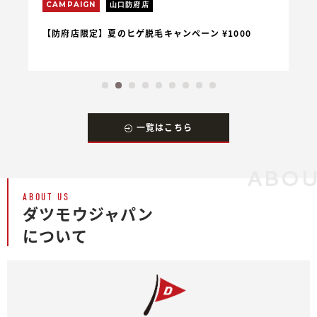
CAMPAIGN
山口防府店
C
【防府店限定】夏のヒゲ脱毛キャンペーン ¥1000
【
一覧はこちら
ABOU
ABOUT US
ダツモウジャパン
について