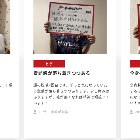
ヒゲ
青髭感が落ち着きつつある
全身
に！！順
顔の脱毛4回目です。ずっと気になっていた
全身
！
青髭感が落ち着きつつあります。少し痛みは
する
ありますが、毛が無くなれば精神で頑張って
にな
います！
い！
20代 宮崎都城店
2