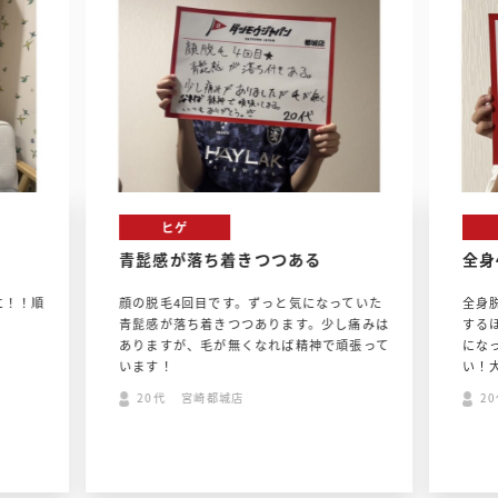
ヒゲ
青髭感が落ち着きつつある
全身
に！！順
顔の脱毛4回目です。ずっと気になっていた
全身
！
青髭感が落ち着きつつあります。少し痛みは
する
ありますが、毛が無くなれば精神で頑張って
にな
います！
い！
20代 宮崎都城店
2