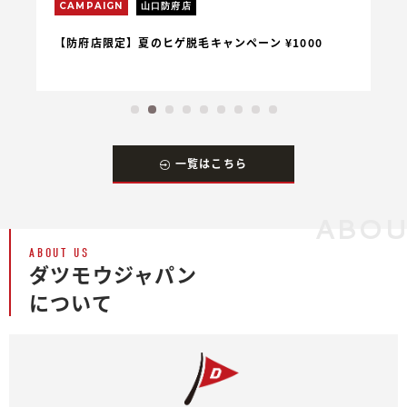
CAMPAIGN
山口防府店
C
【防府店限定】夏のヒゲ脱毛キャンペーン ¥1000
【
一覧はこちら
ABO
ABOUT US
ダツモウジャパン
について