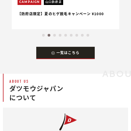
CAMPAIGN
山口防府店
C
【防府店限定】夏のヒゲ脱毛キャンペーン ¥1000
【
一覧はこちら
ABOU
ABOUT US
ダツモウジャパン
について