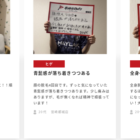
ヒゲ
青髭感が落ち着きつつある
全身
に！！順
顔の脱毛4回目です。ずっと気になっていた
全身
！
青髭感が落ち着きつつあります。少し痛みは
する
ありますが、毛が無くなれば精神で頑張って
にな
います！
い！
20代 宮崎都城店
2