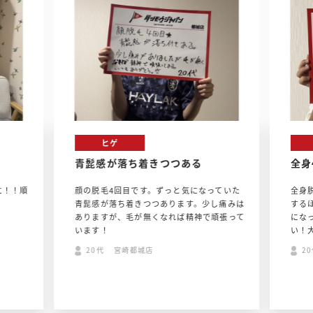
ヒゲ
青髭感が落ち着きつつある
全身
に！！順
顔の脱毛4回目です。ずっと気になっていた
全身
！
青髭感が落ち着きつつあります。少し痛みは
する
ありますが、毛が無くなれば精神で頑張って
にな
います！
い！
20代 宮崎都城店
2