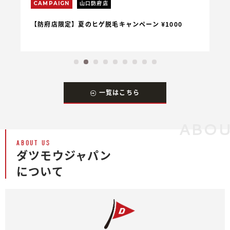
CAMPAIGN
山口防府店
C
【防府店限定】夏のヒゲ脱毛キャンペーン ¥1000
【
一覧はこちら
ABOU
ABOUT US
ダツモウジャパン
について