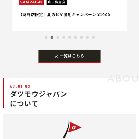
CAMPAIGN
山口防府店
C
【防府店限定】夏のヒゲ脱毛キャンペーン ¥1000
【
一覧はこちら
ABO
ABOUT US
ダツモウジャパン
について