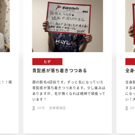
ヒゲ
青髭感が落ち着きつつある
全身
に！！順
顔の脱毛4回目です。ずっと気になっていた
全身
！
青髭感が落ち着きつつあります。少し痛みは
する
ありますが、毛が無くなれば精神で頑張って
にな
います！
い！
20代 宮崎都城店
2