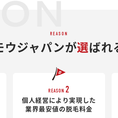
SON
REASON
モウジャパンが
選
ばれ
2
REASON
個人経営により実現した
業界最安値の脱毛料金