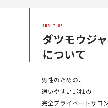
ABOUT US
ダツモウジ
について
男性のための、
通いやすい1対1の
完全プライベートサロ