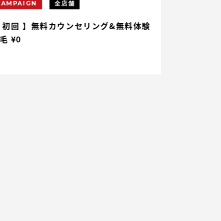
CAMPAIGN
全店舗
CAMPAIGN
 初回 】無料カウンセリング&無料体験
【 初回 】ヒ
毛 ¥0