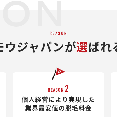
SON
REASON
モウジャパンが
選
ばれ
2
REASON
個人経営により実現した
業界最安値の脱毛料金