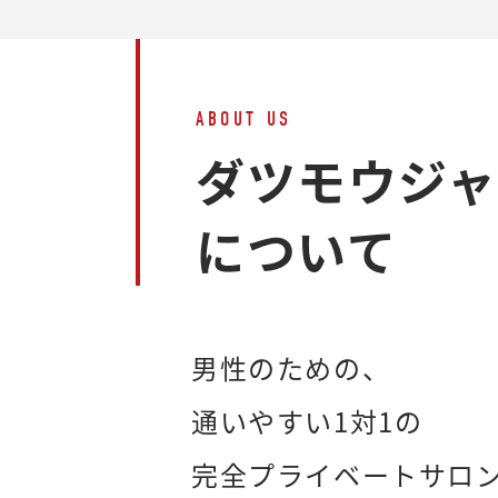
ABOUT US
ダツモウジ
について
男性のための、
通いやすい1対1の
完全プライベートサロ