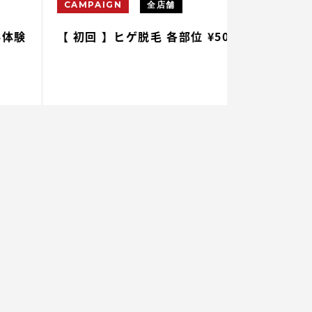
CAMPAIGN
全店舗
CAMPAIGN
 初回 】ヒゲ脱毛 各部位 ¥500
【 初回 】腕