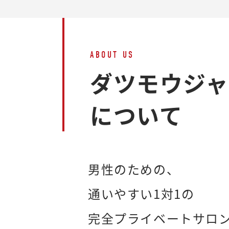
ABOUT US
ダツモウジ
について
男性のための、
通いやすい1対1の
完全プライベートサロ