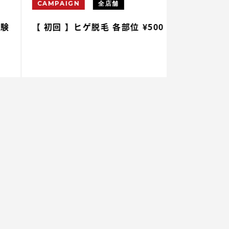
CAMPAIGN
全店舗
CAMPAIGN
 初回 】ヒゲ脱毛 各部位 ¥500
【 初回 】腕