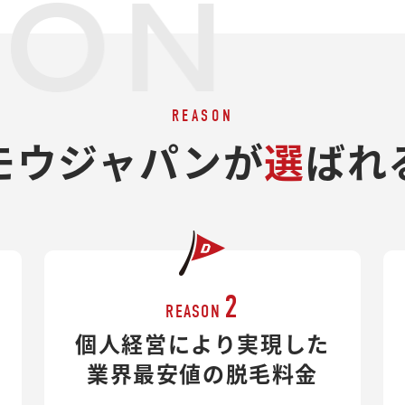
SON
REASON
モウジャパンが
選
ばれ
2
REASON
個人経営により実現した
業界最安値の脱毛料金