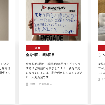
全身
全身4回、顔8回目
しっ
ていた
全身脱毛4回目、顔脱毛は8回目！ビックリ
足脱
し痛みは
するほど綺麗になりました！！！脱毛が気
すが
頑張って
になっている方は、是非利用してみてくださ
これ
い！大変満足です。
3
20代 宮崎都城店