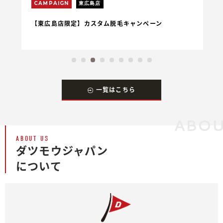
CAMPAIGN
東広島店
C
【東広島店限定】カスタム脱毛キャンペーン
【
一覧はこちら
ABOU
ABOUT US
ダツモウジャパン
について