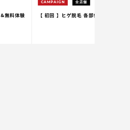
CAMPAIGN
全店舗
CAMPAIGN
 初回 】ヒゲ脱毛 各部位 ¥500
【 初回 】腕