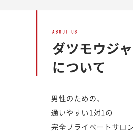
ABOUT US
ダツモウジ
について
男性のための、
通いやすい1対1の
完全プライベートサロ