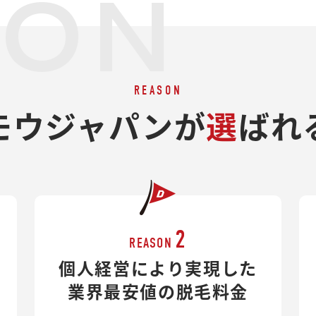
SON
REASON
モウジャパンが
選
ばれ
2
REASON
個人経営により実現した
業界最安値の脱毛料金