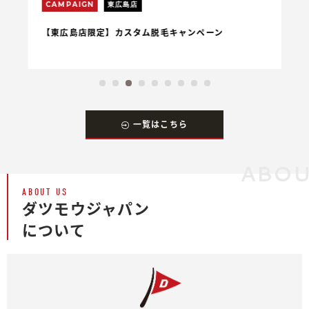
CAMPAIGN
東広島店
C
【東広島店限定】カスタム脱毛キャンペーン
【
一覧はこちら
ABOU
ABOUT US
ダツモウジャパン
について