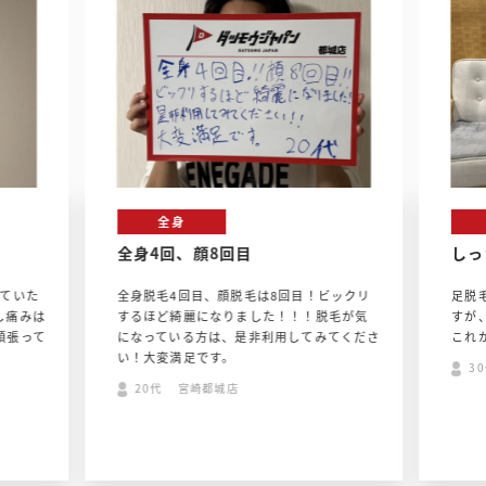
全身
全身4回、顔8回目
しっ
ていた
全身脱毛4回目、顔脱毛は8回目！ビックリ
足脱
し痛みは
するほど綺麗になりました！！！脱毛が気
すが
頑張って
になっている方は、是非利用してみてくださ
これ
い！大変満足です。
3
20代 宮崎都城店