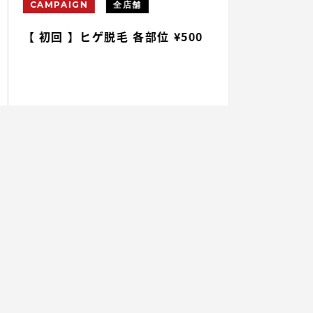
CAMPAIGN
全店舗
CAMPAIGN
 初回 】ヒゲ脱毛 各部位 ¥500
【 初回 】腕