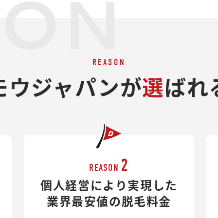
SON
REASON
モウジャパンが
選
ばれ
2
REASON
個人経営により実現した
業界最安値の脱毛料金