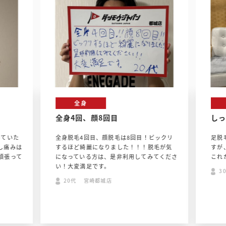
全身
全身4回、顔8回目
しっ
ていた
全身脱毛4回目、顔脱毛は8回目！ビックリ
足脱
し痛みは
するほど綺麗になりました！！！脱毛が気
すが
頑張って
になっている方は、是非利用してみてくださ
これ
い！大変満足です。
3
20代 宮崎都城店