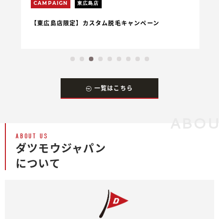
CAMPAIGN
東広島店
C
【東広島店限定】カスタム脱毛キャンペーン
【
一覧はこちら
ABOU
ABOUT US
ダツモウジャパン
について