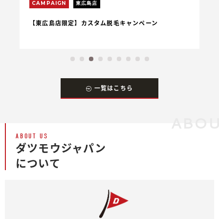
CAMPAIGN
東広島店
C
【東広島店限定】カスタム脱毛キャンペーン
【
一覧はこちら
ABOU
ABOUT US
ダツモウジャパン
について