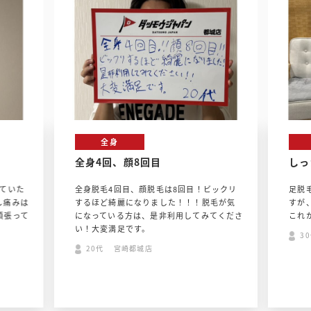
全身
全身4回、顔8回目
しっ
ていた
全身脱毛4回目、顔脱毛は8回目！ビックリ
足脱
し痛みは
するほど綺麗になりました！！！脱毛が気
すが
頑張って
になっている方は、是非利用してみてくださ
これ
い！大変満足です。
3
20代 宮崎都城店