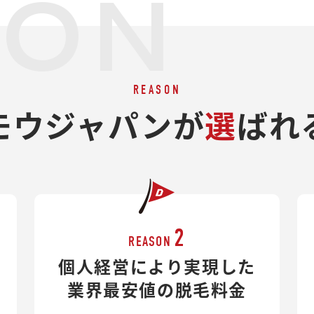
SON
REASON
モウジャパンが
選
ばれ
2
REASON
個人経営により実現した
業界最安値の脱毛料金