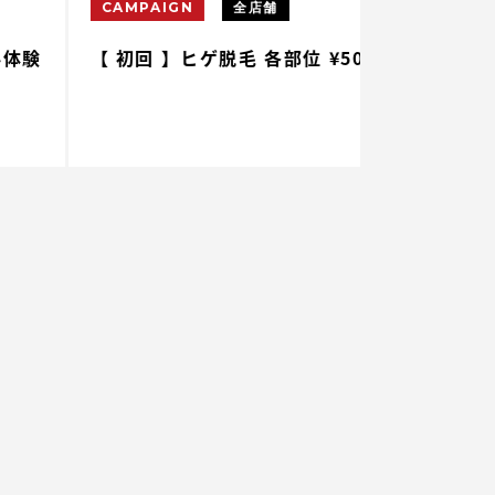
CAMPAIGN
全店舗
CAMPAIGN
 初回 】ヒゲ脱毛 各部位 ¥500
【 初回 】腕