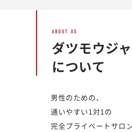
ABOUT US
ダツモウジ
について
男性のための、
通いやすい1対1の
完全プライベートサロ